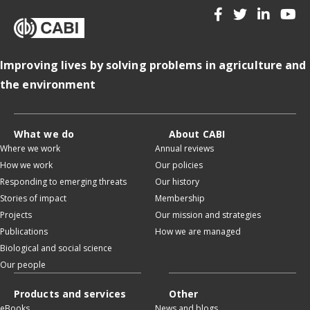
Improving lives by solving problems in agriculture and
the environment
What we do
About CABI
Where we work
Annual reviews
How we work
Our policies
Responding to emerging threats
Our history
Stories of impact
Membership
Projects
Our mission and strategies
Publications
How we are managed
Biological and social science
Our people
Products and services
Other
eBooks
News and blogs